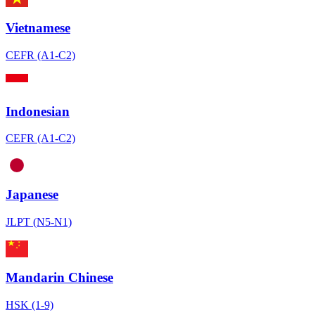
Vietnamese
CEFR (A1-C2)
Indonesian
CEFR (A1-C2)
Japanese
JLPT (N5-N1)
Mandarin Chinese
HSK (1-9)