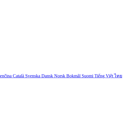
venčina
Català
Svenska
Dansk
Norsk Bokmål
Suomi
Tiếng Việt
ไทย