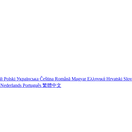
ий
Polski
Українська
Čeština
Română
Magyar
Ελληνικά
Hrvatski
Slo
o
Nederlands
Português
繁體中文