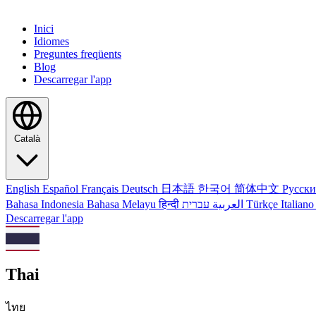
Inici
Idiomes
Preguntes freqüents
Blog
Descarregar l'app
Català
English
Español
Français
Deutsch
日本語
한국어
简体中文
Русск
Bahasa Indonesia
Bahasa Melayu
हिन्दी
العربية
עברית
Türkçe
Italian
Descarregar l'app
Thai
ไทย