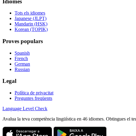
Idiomes
Tots els idiomes
Japanese (JLPT)
Mandarin (HSK)
Korean (TOPIK)
Proves populars
Spanish
French
German
Russian
Legal
Política de privacitat
Preguntes freqüents
Language
Level Check
Avalua la teva competència lingüística en 46 idiomes. Obtingues el