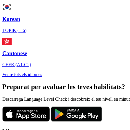
Korean
TOPIK (1-6)
Cantonese
CEFR (A1-C2)
Veure tots els idiomes
Preparat per avaluar les teves habilitats?
Descarrega Language Level Check i descobreix el teu nivell en minut