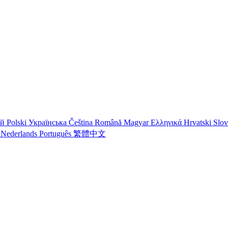
ий
Polski
Українська
Čeština
Română
Magyar
Ελληνικά
Hrvatski
Slo
o
Nederlands
Português
繁體中文