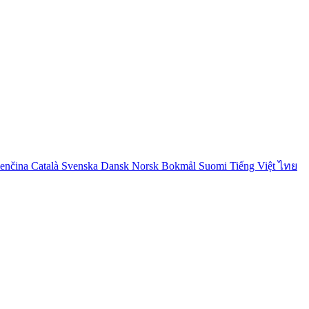
venčina
Català
Svenska
Dansk
Norsk Bokmål
Suomi
Tiếng Việt
ไทย