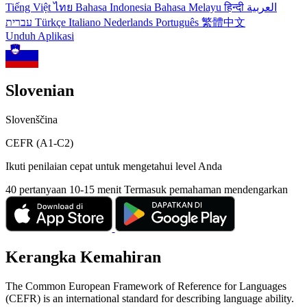
Tiếng Việt
ไทย
Bahasa Indonesia
Bahasa Melayu
हिन्दी
العربية
עברית
Türkçe
Italiano
Nederlands
Português
繁體中文
Unduh Aplikasi
Slovenian
Slovenščina
CEFR (A1-C2)
Ikuti penilaian cepat untuk mengetahui level Anda
40 pertanyaan
10-15 menit
Termasuk pemahaman mendengarkan
Kerangka Kemahiran
The Common European Framework of Reference for Languages
(CEFR) is an international standard for describing language ability.