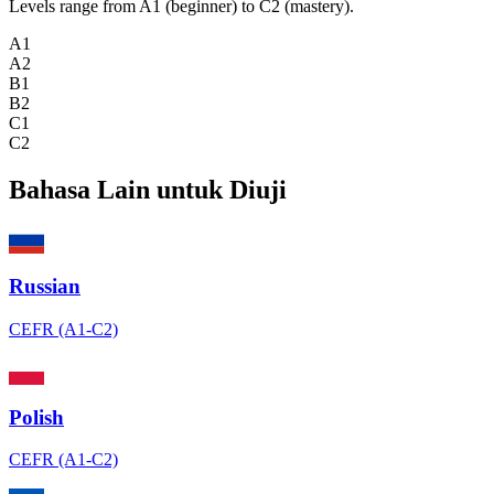
Levels range from A1 (beginner) to C2 (mastery).
A1
A2
B1
B2
C1
C2
Bahasa Lain untuk Diuji
Russian
CEFR (A1-C2)
Polish
CEFR (A1-C2)