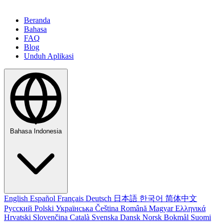
Beranda
Bahasa
FAQ
Blog
Unduh Aplikasi
Bahasa Indonesia
English
Español
Français
Deutsch
日本語
한국어
简体中文
Русский
Polski
Українська
Čeština
Română
Magyar
Ελληνικά
Hrvatski
Slovenčina
Català
Svenska
Dansk
Norsk Bokmål
Suomi