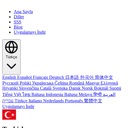
Ana Sayfa
Diller
SSS
Blog
Uygulamayı İndir
Türkçe
English
Español
Français
Deutsch
日本語
한국어
简体中文
Русский
Polski
Українська
Čeština
Română
Magyar
Ελληνικά
Hrvatski
Slovenčina
Català
Svenska
Dansk
Norsk Bokmål
Suomi
Tiếng Việt
ไทย
Bahasa Indonesia
Bahasa Melayu
हिन्दी
العربية
עברית
Türkçe
Italiano
Nederlands
Português
繁體中文
Uygulamayı İndir