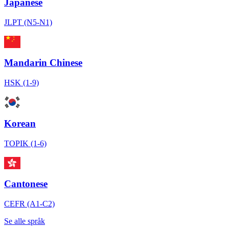
Japanese
JLPT (N5-N1)
Mandarin Chinese
HSK (1-9)
Korean
TOPIK (1-6)
Cantonese
CEFR (A1-C2)
Se alle språk