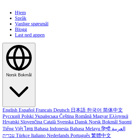
Hjem
Språk
Vanlige spørsmål
Blogg
Last ned appen
Norsk Bokmål
English
Español
Français
Deutsch
日本語
한국어
简体中文
Русский
Polski
Українська
Čeština
Română
Magyar
Ελληνικά
Hrvatski
Slovenčina
Català
Svenska
Dansk
Norsk Bokmål
Suomi
Tiếng Việt
ไทย
Bahasa Indonesia
Bahasa Melayu
हिन्दी
العربية
עברית
Türkçe
Italiano
Nederlands
Português
繁體中文