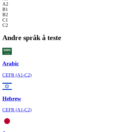
A2
B1
B2
C1
C2
Andre språk å teste
Arabic
CEFR (A1-C2)
Hebrew
CEFR (A1-C2)