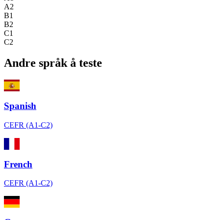
A2
B1
B2
C1
C2
Andre språk å teste
Spanish
CEFR (A1-C2)
French
CEFR (A1-C2)