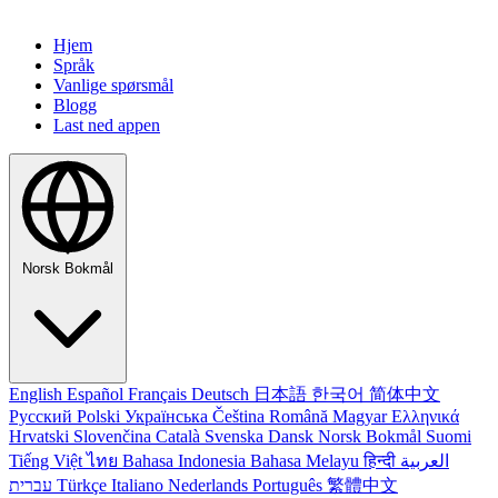
Hjem
Språk
Vanlige spørsmål
Blogg
Last ned appen
Norsk Bokmål
English
Español
Français
Deutsch
日本語
한국어
简体中文
Русский
Polski
Українська
Čeština
Română
Magyar
Ελληνικά
Hrvatski
Slovenčina
Català
Svenska
Dansk
Norsk Bokmål
Suomi
Tiếng Việt
ไทย
Bahasa Indonesia
Bahasa Melayu
हिन्दी
العربية
עברית
Türkçe
Italiano
Nederlands
Português
繁體中文