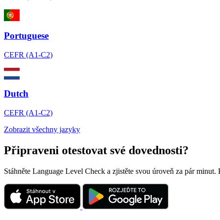
Portuguese
CEFR (A1-C2)
Dutch
CEFR (A1-C2)
Zobrazit všechny jazyky
Připraveni otestovat své dovednosti?
Stáhněte Language Level Check a zjistěte svou úroveň za pár minut.