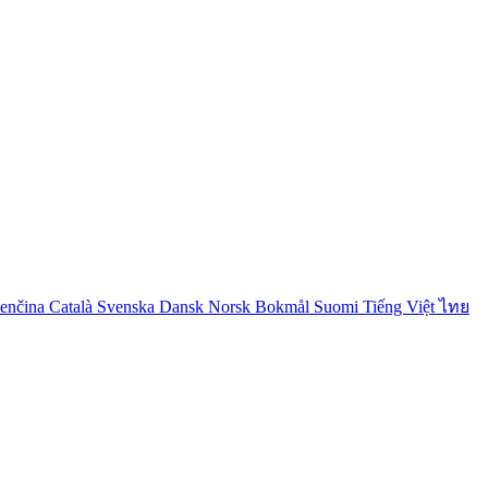
venčina
Català
Svenska
Dansk
Norsk Bokmål
Suomi
Tiếng Việt
ไทย