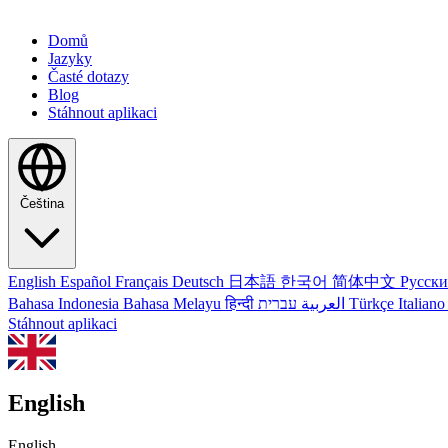
Domů
Jazyky
Časté dotazy
Blog
Stáhnout aplikaci
Čeština
English
Español
Français
Deutsch
日本語
한국어
简体中文
Русск
Bahasa Indonesia
Bahasa Melayu
हिन्दी
العربية
עברית
Türkçe
Italian
Stáhnout aplikaci
English
English