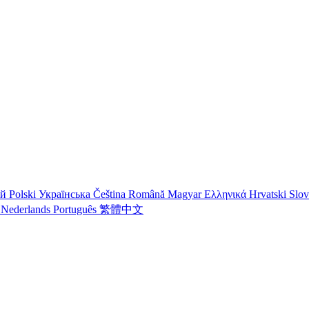
ий
Polski
Українська
Čeština
Română
Magyar
Ελληνικά
Hrvatski
Slo
o
Nederlands
Português
繁體中文