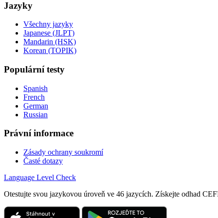
Jazyky
Všechny jazyky
Japanese (JLPT)
Mandarin (HSK)
Korean (TOPIK)
Populární testy
Spanish
French
German
Russian
Právní informace
Zásady ochrany soukromí
Časté dotazy
Language
Level Check
Otestujte svou jazykovou úroveň ve 46 jazycích. Získejte odhad 