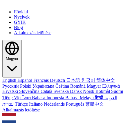
Főoldal
Nyelvek
GYIK
Blog
Alkalmazás letöltése
Magyar
English
Español
Français
Deutsch
日本語
한국어
简体中文
Русский
Polski
Українська
Čeština
Română
Magyar
Ελληνικά
Hrvatski
Slovenčina
Català
Svenska
Dansk
Norsk Bokmål
Suomi
Tiếng Việt
ไทย
Bahasa Indonesia
Bahasa Melayu
हिन्दी
العربية
עברית
Türkçe
Italiano
Nederlands
Português
繁體中文
Alkalmazás letöltése