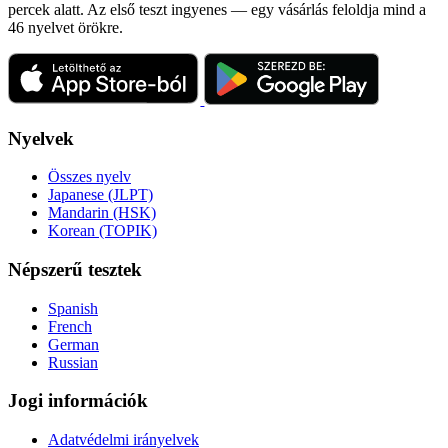
percek alatt. Az első teszt ingyenes — egy vásárlás feloldja mind a
46 nyelvet örökre.
Nyelvek
Összes nyelv
Japanese (JLPT)
Mandarin (HSK)
Korean (TOPIK)
Népszerű tesztek
Spanish
French
German
Russian
Jogi információk
Adatvédelmi irányelvek