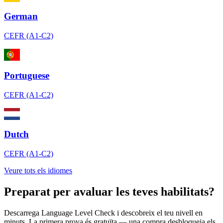
German
CEFR (A1-C2)
Portuguese
CEFR (A1-C2)
Dutch
CEFR (A1-C2)
Veure tots els idiomes
Preparat per avaluar les teves habilitats?
Descarrega Language Level Check i descobreix el teu nivell en
minuts. La primera prova és gratuïta — una compra desbloqueja els