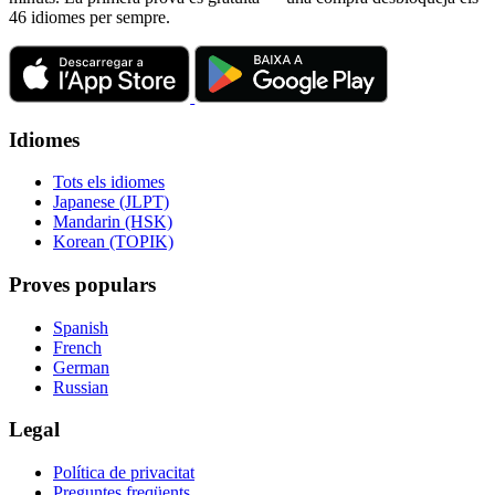
46 idiomes per sempre.
Idiomes
Tots els idiomes
Japanese (JLPT)
Mandarin (HSK)
Korean (TOPIK)
Proves populars
Spanish
French
German
Russian
Legal
Política de privacitat
Preguntes freqüents