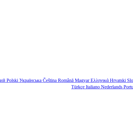
кий
Polski
Українська
Čeština
Română
Magyar
Ελληνικά
Hrvatski
Sl
Türkçe
Italiano
Nederlands
Port