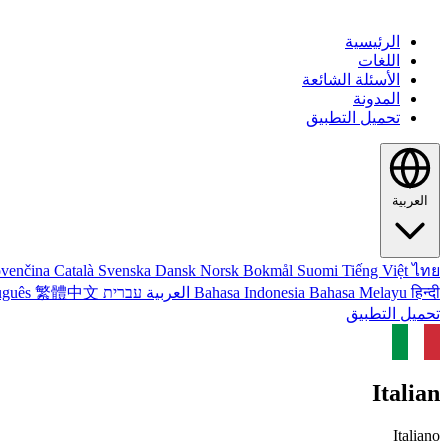
الرئيسية
اللغات
الأسئلة الشائعة
المدونة
تحميل التطبيق
العربية
ovenčina
Català
Svenska
Dansk
Norsk Bokmål
Suomi
Tiếng Việt
ไทย
हिन्दी
Bahasa Melayu
Bahasa Indonesia
العربية
עברית
繁體中文
uguês
تحميل التطبيق
Italian
Italiano