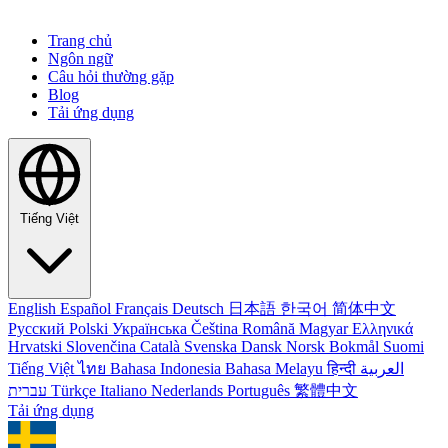
Trang chủ
Ngôn ngữ
Câu hỏi thường gặp
Blog
Tải ứng dụng
Tiếng Việt
English
Español
Français
Deutsch
日本語
한국어
简体中文
Русский
Polski
Українська
Čeština
Română
Magyar
Ελληνικά
Hrvatski
Slovenčina
Català
Svenska
Dansk
Norsk Bokmål
Suomi
Tiếng Việt
ไทย
Bahasa Indonesia
Bahasa Melayu
हिन्दी
العربية
עברית
Türkçe
Italiano
Nederlands
Português
繁體中文
Tải ứng dụng