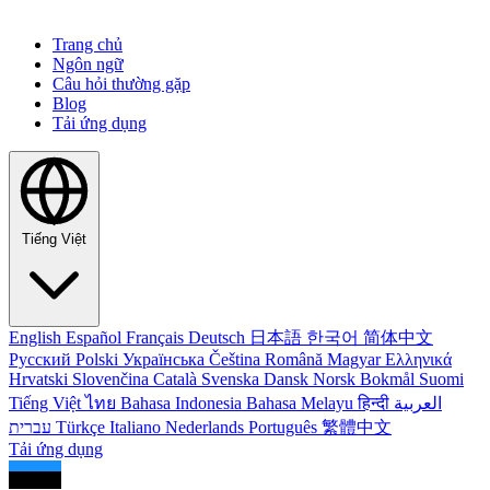
Trang chủ
Ngôn ngữ
Câu hỏi thường gặp
Blog
Tải ứng dụng
Tiếng Việt
English
Español
Français
Deutsch
日本語
한국어
简体中文
Русский
Polski
Українська
Čeština
Română
Magyar
Ελληνικά
Hrvatski
Slovenčina
Català
Svenska
Dansk
Norsk Bokmål
Suomi
Tiếng Việt
ไทย
Bahasa Indonesia
Bahasa Melayu
हिन्दी
العربية
עברית
Türkçe
Italiano
Nederlands
Português
繁體中文
Tải ứng dụng