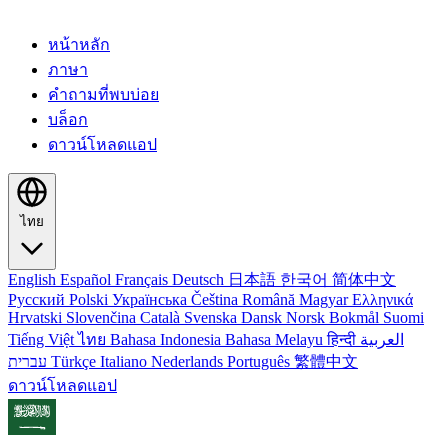
หน้าหลัก
ภาษา
คำถามที่พบบ่อย
บล็อก
ดาวน์โหลดแอป
ไทย
English
Español
Français
Deutsch
日本語
한국어
简体中文
Русский
Polski
Українська
Čeština
Română
Magyar
Ελληνικά
Hrvatski
Slovenčina
Català
Svenska
Dansk
Norsk Bokmål
Suomi
Tiếng Việt
ไทย
Bahasa Indonesia
Bahasa Melayu
हिन्दी
العربية
עברית
Türkçe
Italiano
Nederlands
Português
繁體中文
ดาวน์โหลดแอป