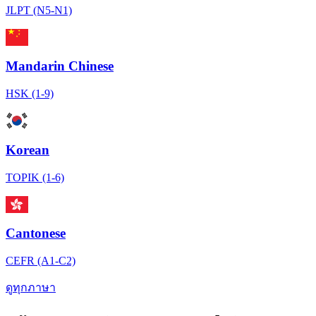
JLPT (N5-N1)
Mandarin Chinese
HSK (1-9)
Korean
TOPIK (1-6)
Cantonese
CEFR (A1-C2)
ดูทุกภาษา