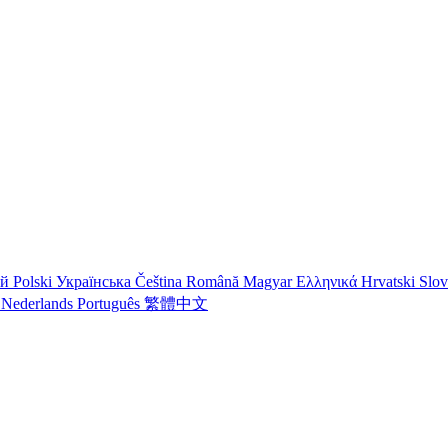
ий
Polski
Українська
Čeština
Română
Magyar
Ελληνικά
Hrvatski
Slo
o
Nederlands
Português
繁體中文