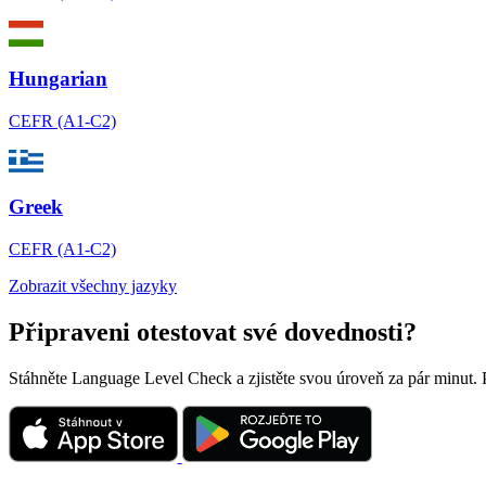
Hungarian
CEFR (A1-C2)
Greek
CEFR (A1-C2)
Zobrazit všechny jazyky
Připraveni otestovat své dovednosti?
Stáhněte Language Level Check a zjistěte svou úroveň za pár minut.