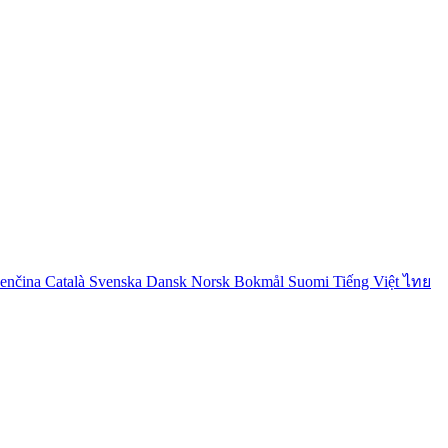
venčina
Català
Svenska
Dansk
Norsk Bokmål
Suomi
Tiếng Việt
ไทย