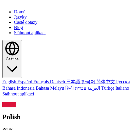
Domů
Jazyky
Časté dotazy
Blog
Stáhnout aplikaci
Čeština
English
Español
Français
Deutsch
日本語
한국어
简体中文
Русск
Bahasa Indonesia
Bahasa Melayu
हिन्दी
العربية
עברית
Türkçe
Italian
Stáhnout aplikaci
Polish
Polski