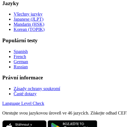
Jazyky
Všechny jazyky
Japanese (JLPT)
Mandarin (HSK)
Korean (TOPIK)
Populární testy
Spanish
French
German
Russian
Právní informace
Zásady ochrany soukromí
Časté dotazy
Language
Level Check
Otestujte svou jazykovou úroveň ve 46 jazycích. Získejte odhad 