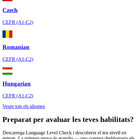
Czech
CEFR (A1-C2)
Romanian
CEFR (A1-C2)
Hungarian
CEFR (A1-C2)
Veure tots els idiomes
Preparat per avaluar les teves habilitats?
Descarrega Language Level Check i descobreix el teu nivell en
minuts. La primera prova és gratuïta — una compra desbloqueja els