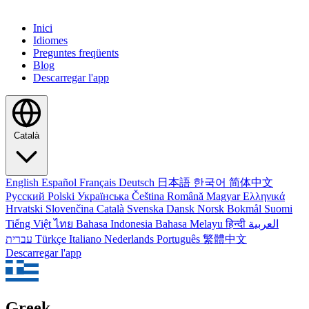
Inici
Idiomes
Preguntes freqüents
Blog
Descarregar l'app
Català
English
Español
Français
Deutsch
日本語
한국어
简体中文
Русский
Polski
Українська
Čeština
Română
Magyar
Ελληνικά
Hrvatski
Slovenčina
Català
Svenska
Dansk
Norsk Bokmål
Suomi
Tiếng Việt
ไทย
Bahasa Indonesia
Bahasa Melayu
हिन्दी
العربية
עברית
Türkçe
Italiano
Nederlands
Português
繁體中文
Descarregar l'app
Greek