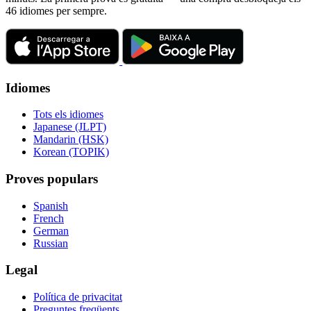
46 idiomes per sempre.
Idiomes
Tots els idiomes
Japanese (JLPT)
Mandarin (HSK)
Korean (TOPIK)
Proves populars
Spanish
French
German
Russian
Legal
Política de privacitat
Preguntes freqüents